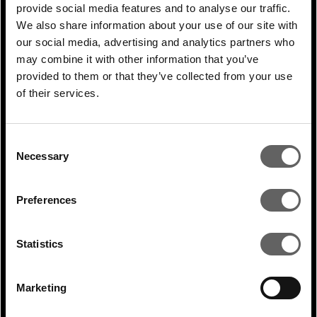
ainsi que sa transmission, sa distribution,
provide social media features and to analyse our traffic.
We also share information about your use of our site with
et les datacenters.
our social media, advertising and analytics partners who
may combine it with other information that you’ve
Nous ciblons des actifs avec des flux de
provided to them or that they’ve collected from your use
trésorerie stables et prévisibles, présentant
of their services.
des profils défensifs et contracycliques,
idéaux pour diversifier des portefeuilles
Consent
d’investissements.
Necessary
Selection
Un exemple est BluPine Energy en Inde,
Preferences
lancé en 2021 dans le cadre de notre
stratégie dans le secteur de l’énergie.
Statistics
Soutenu par un investissement de US$800
millions, BluPine est en bonne voie pour
Marketing
atteindre une capacité de 4 GW et a signé