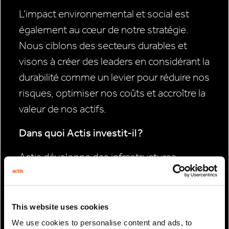
L’impact environnemental et social est
également au cœur de notre stratégie.
Nous ciblons des secteurs durables et
visons à créer des leaders en considérant la
durabilité comme un levier pour réduire nos
risques, optimiser nos coûts et accroître la
valeur de nos actifs.
Dans quoi Actis investit-il ?
Actis développe des infrastructures,
fournissant des services essentiels dans
des secteurs tels que l’énergie, le digital et
la logistique. Cela inclut la production
This website uses cookies
d’électricité (principalement renouvelable)
We use cookies to personalise content and ads, to